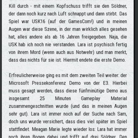
Kill durch - mit einem Kopfschuss trifft sie den Söldner,
der dann noch kurz nach Luft schnappt und dann stirbt. Das
Spiel war USK16 (auf der GamesCom!) und in meinen
Augen war diese Szene, in der man wirklich alles gesehen
hat, alles andere als ab 16 Jahren freigegeben. Naja, die
USK hab ich noch nie verstanden. Lara ist psychisch fertig
von ihrem Mord (wenn auch aus Notwehr) und man merkt,
dass das nichts für sie ist. Hiermit endete die erste Demo.
Erfreulicherweise ging es mit dem zweiten Teil weiter: der
Microsoft Pressekonferenz Demo von der E3. Hierbei
muss gesagt werden, dass diese fünfminütige Demo aus
insgesamt 25 Minuten Gameplay Material
zusammengeschnitten wurde (und das in meinen Augen
sehr gut). Lara ist immer noch auf der Suche nach Sam,
doch uns wurde versichert, dass dies viel später im Spiel
stattfindet. Meagan Marie legte wieder los: Lara hat immer
noch ihren Bogen dabei und trifft auf drei Söldner. Den