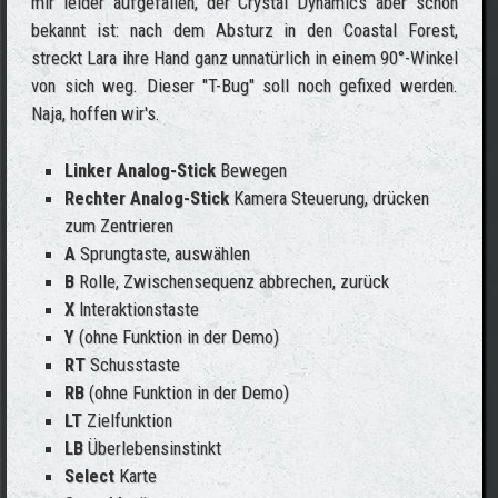
mir leider aufgefallen, der Crystal Dynamics aber schon
bekannt ist: nach dem Absturz in den Coastal Forest,
streckt Lara ihre Hand ganz unnatürlich in einem 90°-Winkel
von sich weg. Dieser "T-Bug" soll noch gefixed werden.
Naja, hoffen wir's.
Linker Analog-Stick
Bewegen
Rechter Analog-Stick
Kamera Steuerung, drücken
zum Zentrieren
A
Sprungtaste, auswählen
B
Rolle, Zwischensequenz abbrechen, zurück
X
Interaktionstaste
Y
(ohne Funktion in der Demo)
RT
Schusstaste
RB
(ohne Funktion in der Demo)
LT
Zielfunktion
LB
Überlebensinstinkt
Select
Karte