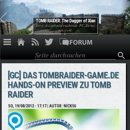
Direkt zum Inhalt
TOMB RAIDER: The Dagger of Xian
Jetzt die atemberaubende PC-Demo
spielen!
Suche
Suchformular
[GC] DAS TOMBRAIDER-GAME.DE
HANDS-ON PREVIEW ZU TOMB
RAIDER
SO, 19/08/2012 - 17:17
| AUTOR:
NICK56