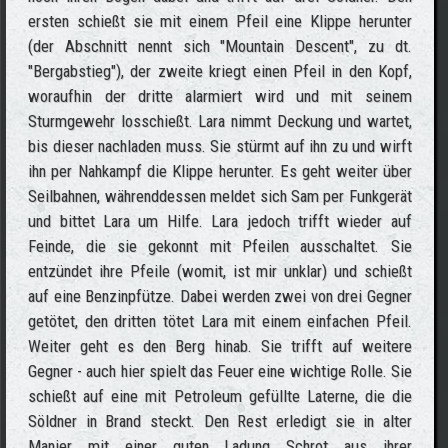
ersten schießt sie mit einem Pfeil eine Klippe herunter
(der Abschnitt nennt sich "Mountain Descent", zu dt.
"Bergabstieg"), der zweite kriegt einen Pfeil in den Kopf,
woraufhin der dritte alarmiert wird und mit seinem
Sturmgewehr losschießt. Lara nimmt Deckung und wartet,
bis dieser nachladen muss. Sie stürmt auf ihn zu und wirft
ihn per Nahkampf die Klippe herunter. Es geht weiter über
Seilbahnen, währenddessen meldet sich Sam per Funkgerät
und bittet Lara um Hilfe. Lara jedoch trifft wieder auf
Feinde, die sie gekonnt mit Pfeilen ausschaltet. Sie
entzündet ihre Pfeile (womit, ist mir unklar) und schießt
auf eine Benzinpfütze. Dabei werden zwei von drei Gegner
getötet, den dritten tötet Lara mit einem einfachen Pfeil.
Weiter geht es den Berg hinab. Sie trifft auf weitere
Gegner - auch hier spielt das Feuer eine wichtige Rolle. Sie
schießt auf eine mit Petroleum gefüllte Laterne, die die
Söldner in Brand steckt. Den Rest erledigt sie in alter
Manier mit einer guten Ladung Schrot aus ihrer