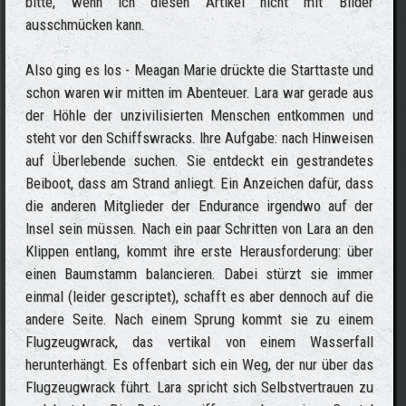
bitte, wenn ich diesen Artikel nicht mit Bilder
ausschmücken kann.
Also ging es los - Meagan Marie drückte die Starttaste und
schon waren wir mitten im Abenteuer. Lara war gerade aus
der Höhle der unzivilisierten Menschen entkommen und
steht vor den Schiffswracks. Ihre Aufgabe: nach Hinweisen
auf Überlebende suchen. Sie entdeckt ein gestrandetes
Beiboot, dass am Strand anliegt. Ein Anzeichen dafür, dass
die anderen Mitglieder der Endurance irgendwo auf der
Insel sein müssen. Nach ein paar Schritten von Lara an den
Klippen entlang, kommt ihre erste Herausforderung: über
einen Baumstamm balancieren. Dabei stürzt sie immer
einmal (leider gescriptet), schafft es aber dennoch auf die
andere Seite. Nach einem Sprung kommt sie zu einem
Flugzeugwrack, das vertikal von einem Wasserfall
herunterhängt. Es offenbart sich ein Weg, der nur über das
Flugzeugwrack führt. Lara spricht sich Selbstvertrauen zu