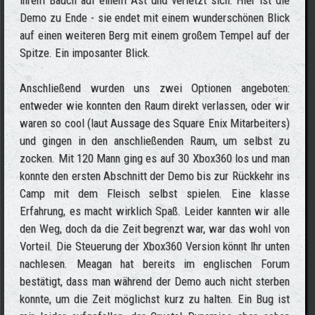
ihrem Bauch auf einem Ast und verletzt sich. Hier ist die
Demo zu Ende - sie endet mit einem wunderschönen Blick
auf einen weiteren Berg mit einem großem Tempel auf der
Spitze. Ein imposanter Blick.
Anschließend wurden uns zwei Optionen angeboten:
entweder wie konnten den Raum direkt verlassen, oder wir
waren so cool (laut Aussage des Square Enix Mitarbeiters)
und gingen in den anschließenden Raum, um selbst zu
zocken. Mit 120 Mann ging es auf 30 Xbox360 los und man
konnte den ersten Abschnitt der Demo bis zur Rückkehr ins
Camp mit dem Fleisch selbst spielen. Eine klasse
Erfahrung, es macht wirklich Spaß. Leider kannten wir alle
den Weg, doch da die Zeit begrenzt war, war das wohl von
Vorteil. Die Steuerung der Xbox360 Version könnt Ihr unten
nachlesen. Meagan hat bereits im englischen Forum
bestätigt, dass man während der Demo auch nicht sterben
konnte, um die Zeit möglichst kurz zu halten. Ein Bug ist