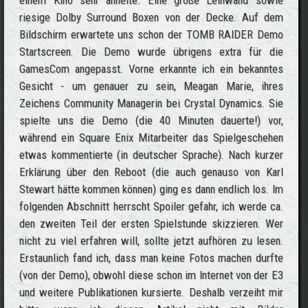
einem Kino sehr ähnelte. Eine große Leinwand sowie
riesige Dolby Surround Boxen von der Decke. Auf dem
Bildschirm erwartete uns schon der TOMB RAIDER Demo
Startscreen. Die Demo wurde übrigens extra für die
GamesCom angepasst. Vorne erkannte ich ein bekanntes
Gesicht - um genauer zu sein, Meagan Marie, ihres
Zeichens Community Managerin bei Crystal Dynamics. Sie
spielte uns die Demo (die 40 Minuten dauerte!) vor,
während ein Square Enix Mitarbeiter das Spielgeschehen
etwas kommentierte (in deutscher Sprache). Nach kurzer
Erklärung über den Reboot (die auch genauso von Karl
Stewart hätte kommen können) ging es dann endlich los. Im
folgenden Abschnitt herrscht Spoiler gefahr, ich werde ca.
den zweiten Teil der ersten Spielstunde skizzieren. Wer
nicht zu viel erfahren will, sollte jetzt aufhören zu lesen.
Erstaunlich fand ich, dass man keine Fotos machen durfte
(von der Demo), obwohl diese schon im Internet von der E3
und weitere Publikationen kursierte. Deshalb verzeiht mir