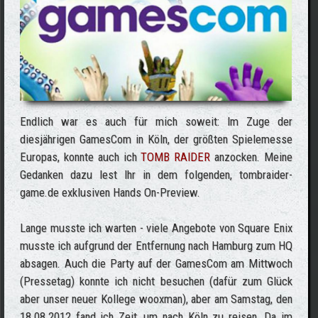
Endlich war es auch für mich soweit: Im Zuge der
diesjährigen GamesCom in Köln, der größten Spielemesse
Europas, konnte auch ich
TOMB RAIDER
anzocken. Meine
Gedanken dazu lest Ihr in dem folgenden, tombraider-
game.de exklusiven Hands On-Preview.
Lange musste ich warten - viele Angebote von Square Enix
musste ich aufgrund der Entfernung nach Hamburg zum HQ
absagen. Auch die Party auf der GamesCom am Mittwoch
(Pressetag) konnte ich nicht besuchen (dafür zum Glück
aber unser neuer Kollege wooxman), aber am Samstag, den
18.08.2012 fand ich Zeit, um nach Köln zu reisen. Da im