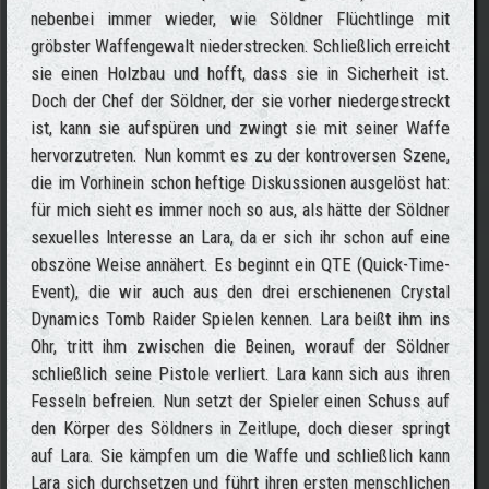
nebenbei immer wieder, wie Söldner Flüchtlinge mit
gröbster Waffengewalt niederstrecken. Schließlich erreicht
sie einen Holzbau und hofft, dass sie in Sicherheit ist.
Doch der Chef der Söldner, der sie vorher niedergestreckt
ist, kann sie aufspüren und zwingt sie mit seiner Waffe
hervorzutreten. Nun kommt es zu der kontroversen Szene,
die im Vorhinein schon heftige Diskussionen ausgelöst hat:
für mich sieht es immer noch so aus, als hätte der Söldner
sexuelles Interesse an Lara, da er sich ihr schon auf eine
obszöne Weise annähert. Es beginnt ein QTE (Quick-Time-
Event), die wir auch aus den drei erschienenen Crystal
Dynamics Tomb Raider Spielen kennen. Lara beißt ihm ins
Ohr, tritt ihm zwischen die Beinen, worauf der Söldner
schließlich seine Pistole verliert. Lara kann sich aus ihren
Fesseln befreien. Nun setzt der Spieler einen Schuss auf
den Körper des Söldners in Zeitlupe, doch dieser springt
auf Lara. Sie kämpfen um die Waffe und schließlich kann
Lara sich durchsetzen und führt ihren ersten menschlichen