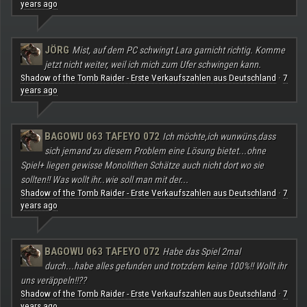
years ago
JÖRG
Mist, auf dem PC schwingt Lara garnicht richtig. Komme
jetzt nicht weiter, weil ich mich zum Ufer schwingen kann.
Shadow of the Tomb Raider - Erste Verkaufszahlen aus Deutschland
7
·
years ago
BAGOWU 063 TAFEYO 072
Ich möchte,ich wunwüns,dass
sich jemand zu diesem Problem eine Lösung bietet...ohne
Spiel+ liegen gewisse Monolithen Schätze auch nicht dort wo sie
sollten!! Was wollt ihr..wie soll man mit der...
Shadow of the Tomb Raider - Erste Verkaufszahlen aus Deutschland
7
·
years ago
BAGOWU 063 TAFEYO 072
Habe das Spiel 2mal
durch...habe alles gefunden und trotzdem keine 100%!! Wollt ihr
uns veräppeln!!??
Shadow of the Tomb Raider - Erste Verkaufszahlen aus Deutschland
7
·
years ago