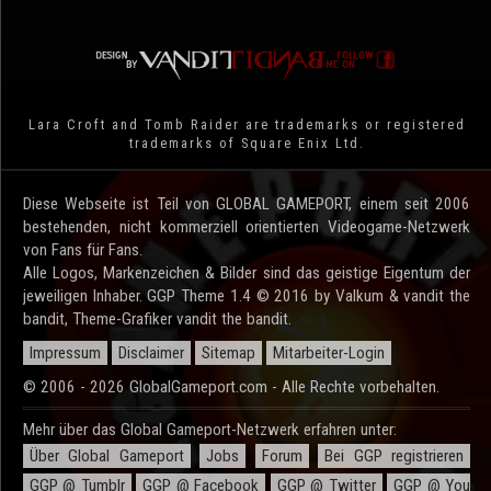
Lara Croft and Tomb Raider are trademarks or registered
trademarks of Square Enix Ltd.
Diese Webseite ist Teil von GLOBAL GAMEPORT, einem seit 2006
bestehenden, nicht kommerziell orientierten Videogame-Netzwerk
von Fans für Fans.
Alle Logos, Markenzeichen & Bilder sind das geistige Eigentum der
jeweiligen Inhaber. GGP Theme 1.4 © 2016 by Valkum & vandit the
bandit, Theme-Grafiker vandit the bandit.
Impressum
Disclaimer
Sitemap
Mitarbeiter-Login
© 2006 - 2026 GlobalGameport.com - Alle Rechte vorbehalten.
Mehr über das Global Gameport-Netzwerk erfahren unter:
Über Global Gameport
Jobs
Forum
Bei GGP registrieren
GGP @ Tumblr
GGP @ Facebook
GGP @ Twitter
GGP @ You