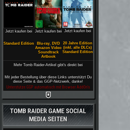
Jetzt kaufen bei
Jetzt kaufen bei
Jetzt kaufen bei
20 Jahre Edition
Blu-ray
,
DVD
Standard Edition
(inkl. alle DLCs)
Amazon Video
Standard Edition
Soundtrack
Artbook
Mehr Tomb Raider-Artikel gibt's direkt bei
Mit jeder Bestellung über diese Links unterstützt Du
diese Seite & das GGP-Netzwerk, danke!
Unterstütze GGP automatisch mit Browser AddOn's
TOMB RAIDER GAME SOCIAL
MEDIA SEITEN