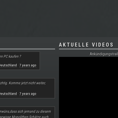
AKTUELLE VIDEOS
Ankündigungstrail
en PC kaufen ?
Deutschland
7 years ago
·
chtig. Komme jetzt nicht weiter,
Deutschland
7 years ago
·
nwüns,dass sich jemand zu diesem
 gewisse Monolithen Schätze auch