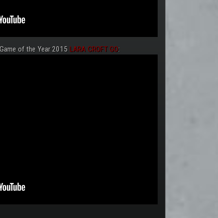
 Game of the Year 2015
LARA CROFT GO
: