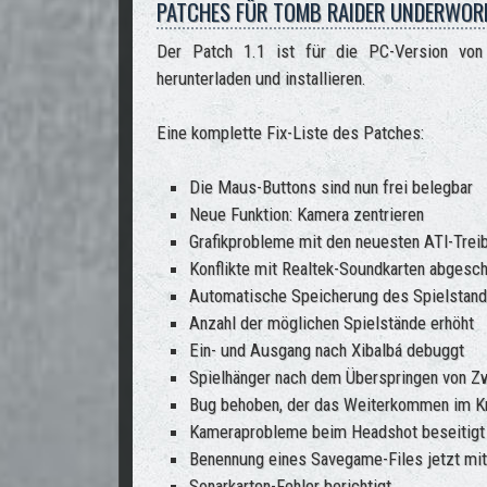
PATCHES FÜR TOMB RAIDER UNDERWORL
Der Patch 1.1 ist für die PC-Version von
herunterladen und installieren.
Eine komplette Fix-Liste des Patches:
Die Maus-Buttons sind nun frei belegbar
Neue Funktion: Kamera zentrieren
Grafikprobleme mit den neuesten ATI-Trei
Konflikte mit Realtek-Soundkarten abgesch
Automatische Speicherung des Spielstande
Anzahl der möglichen Spielstände erhöht
Ein- und Ausgang nach Xibalbá debuggt
Spielhänger nach dem Überspringen von 
Bug behoben, der das Weiterkommen im Kr
Kameraprobleme beim Headshot beseitigt
Benennung eines Savegame-Files jetzt mi
Sonarkarten-Fehler berichtigt