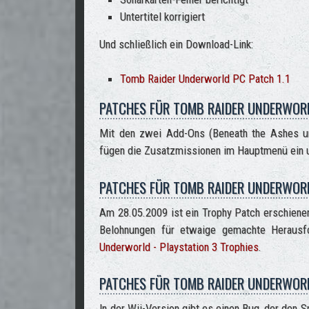
Untertitel korrigiert
Und schließlich ein Download-Link:
Tomb Raider Underworld PC Patch 1.1
PATCHES FÜR TOMB RAIDER UNDERWOR
Mit den zwei Add-Ons (Beneath the Ashes un
fügen die Zusatzmissionen im Hauptmenü ein u
PATCHES FÜR TOMB RAIDER UNDERWORL
Am 28.05.2009 ist ein Trophy Patch erschienen
Belohnungen für etwaige gemachte Herausfo
Underworld - Playstation 3 Trophies
.
PATCHES FÜR TOMB RAIDER UNDERWORL
In der Wii-Version gibt es einen Bug, der den 