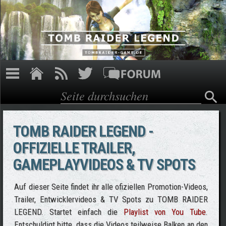
Direkt zum Inhalt
Suche
Suchformular
TOMB RAIDER LEGEND -
OFFIZIELLE TRAILER,
GAMEPLAYVIDEOS & TV SPOTS
Auf dieser Seite findet ihr alle ofiziellen Promotion-Videos,
Trailer, Entwicklervideos & TV Spots zu TOMB RAIDER
LEGEND. Startet einfach die
Playlist von You Tube
.
Entschuldigt bitte, dass die Videos teilweise Balken an den