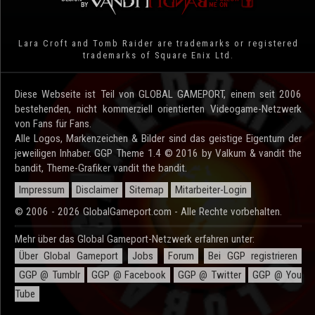
Lara Croft and Tomb Raider are trademarks or registered
trademarks of Square Enix Ltd.
Diese Webseite ist Teil von GLOBAL GAMEPORT, einem seit 2006
bestehenden, nicht kommerziell orientierten Videogame-Netzwerk
von Fans für Fans.
Alle Logos, Markenzeichen & Bilder sind das geistige Eigentum der
jeweiligen Inhaber. GGP Theme 1.4 © 2016 by Valkum & vandit the
bandit, Theme-Grafiker vandit the bandit.
Impressum
Disclaimer
Sitemap
Mitarbeiter-Login
© 2006 - 2026 GlobalGameport.com - Alle Rechte vorbehalten.
Mehr über das Global Gameport-Netzwerk erfahren unter:
Über Global Gameport
Jobs
Forum
Bei GGP registrieren
GGP @ Tumblr
GGP @ Facebook
GGP @ Twitter
GGP @ You
Tube