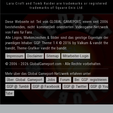
Lara Croft and Tomb Raider are trademarks or registered
trademarks of Square Enix Ltd.
Diese Webseite ist Teil von GLOBAL GAMEPORT, einem seit 2006
bestehenden, nicht kommerziell orientierten Videogame-Netzwerk
von Fans für Fans.
Alle Logos, Markenzeichen & Bilder sind das geistige Eigentum der
jeweiligen Inhaber. GGP Theme 1.4 © 2016 by Valkum & vandit the
bandit, Theme-Grafiker vandit the bandit.
Impressum
Disclaimer
Sitemap
Mitarbeiter-Login
© 2006 - 2026 GlobalGameport.com - Alle Rechte vorbehalten.
Mehr über das Global Gameport-Netzwerk erfahren unter:
Über Global Gameport
Jobs
Forum
Bei GGP registrieren
GGP @ Tumblr
GGP @ Facebook
GGP @ Twitter
GGP @ You
Tube