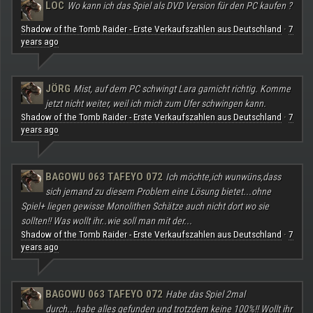
LOC
Wo kann ich das Spiel als DVD Version für den PC kaufen ?
Shadow of the Tomb Raider - Erste Verkaufszahlen aus Deutschland
7
·
years ago
JÖRG
Mist, auf dem PC schwingt Lara garnicht richtig. Komme
jetzt nicht weiter, weil ich mich zum Ufer schwingen kann.
Shadow of the Tomb Raider - Erste Verkaufszahlen aus Deutschland
7
·
years ago
BAGOWU 063 TAFEYO 072
Ich möchte,ich wunwüns,dass
sich jemand zu diesem Problem eine Lösung bietet...ohne
Spiel+ liegen gewisse Monolithen Schätze auch nicht dort wo sie
sollten!! Was wollt ihr..wie soll man mit der...
Shadow of the Tomb Raider - Erste Verkaufszahlen aus Deutschland
7
·
years ago
BAGOWU 063 TAFEYO 072
Habe das Spiel 2mal
durch...habe alles gefunden und trotzdem keine 100%!! Wollt ihr