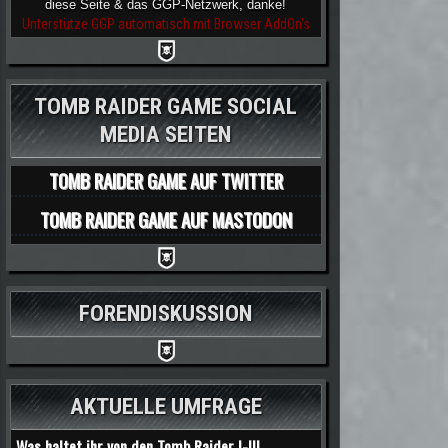
diese Seite & das GGP-Netzwerk, danke!
Unterstütze GGP automatisch mit Browser AddOn's
TOMB RAIDER GAME SOCIAL
MEDIA SEITEN
TOMB RAIDER GAME AUF TWITTER
TOMB RAIDER GAME AUF MASTODON
FORENDISKUSSION
AKTUELLE UMFRAGE
Was haltet ihr von den Tomb Raider I-III