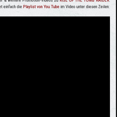
railer & weitere Promotion-Videos zu
RISE OF THE TOMB RAIDER
.
et einfach die
Playlist von You Tube
im Video unter diesen Zeilen: