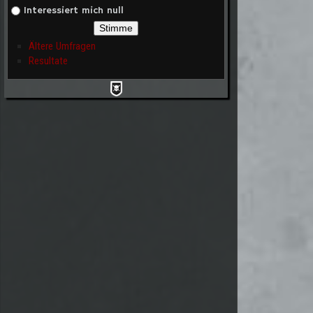
Interessiert mich null
Ältere Umfragen
Resultate