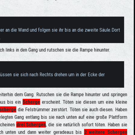
ter an die Wand und folgen sie ihr bis an die zweite Säule.Dort
.
ach links in den Gang und rutschen sie die Rampe hinunter.
müssen sie sich nach Rechts drehen um in der Ecke der
eiterhin dem Gang. Rutschen sie die Rampe hinunter und springen
aus bis ein
Scherge
erscheint. Töten sie diesen um eine kleine
ischerge
die Felstrümmer zerstört. Töten sie auch diesen. Haben
elegten Gang entlang bis sie nach unten auf eine große Plattform
scheinen
drei Schergen
, die sie natürlich sofort töten. Haben sie
ach unten und dann weiter geradeaus bis
2 weitere Schergen