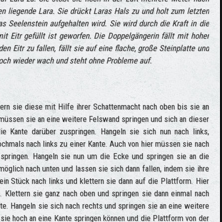
n liegende Lara. Sie drückt Laras Hals zu und holt zum letzten
s Seelenstein aufgehalten wird. Sie wird durch die Kraft in die
t Eitr gefüllt ist geworfen. Die Doppelgängerin fällt mit hoher
n Eitr zu fallen, fällt sie auf eine flache, große Steinplatte und
doch wieder wach und steht ohne Probleme auf.
ern sie diese mit Hilfe ihrer Schattenmacht nach oben bis sie an
üssen sie an eine weitere Felswand springen und sich an dieser
die Kante darüber zuspringen. Hangeln sie sich nun nach links,
ochmals nach links zu einer Kante. Auch von hier müssen sie nach
 springen. Hangeln sie nun um die Ecke und springen sie an die
glich nach unten und lassen sie sich dann fallen, indem sie ihre
in Stück nach links und klettern sie dann auf die Plattform. Hier
. Klettern sie ganz nach oben und springen sie dann einmal nach
te. Hangeln sie sich nach rechts und springen sie an eine weitere
sie hoch an eine Kante springen können und die Plattform von der