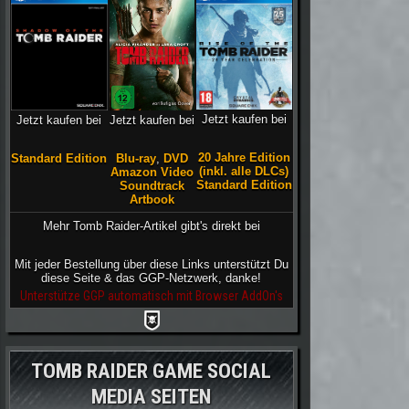
Jetzt kaufen bei
Jetzt kaufen bei
Jetzt kaufen bei
20 Jahre Edition
Blu-ray
,
DVD
Standard Edition
(inkl. alle DLCs)
Amazon Video
Standard Edition
Soundtrack
Artbook
Mehr Tomb Raider-Artikel gibt's direkt bei
Mit jeder Bestellung über diese Links unterstützt Du
diese Seite & das GGP-Netzwerk, danke!
Unterstütze GGP automatisch mit Browser AddOn's
TOMB RAIDER GAME SOCIAL
MEDIA SEITEN