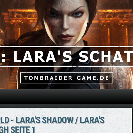
Direkt zum Inhalt
D - LARA'S SHADOW / LARA'S
H SEITE 1