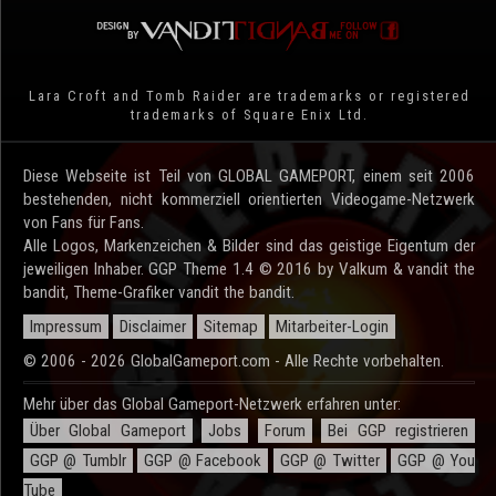
Lara Croft and Tomb Raider are trademarks or registered
trademarks of Square Enix Ltd.
Diese Webseite ist Teil von GLOBAL GAMEPORT, einem seit 2006
bestehenden, nicht kommerziell orientierten Videogame-Netzwerk
von Fans für Fans.
Alle Logos, Markenzeichen & Bilder sind das geistige Eigentum der
jeweiligen Inhaber. GGP Theme 1.4 © 2016 by Valkum & vandit the
bandit, Theme-Grafiker vandit the bandit.
Impressum
Disclaimer
Sitemap
Mitarbeiter-Login
© 2006 - 2026 GlobalGameport.com - Alle Rechte vorbehalten.
Mehr über das Global Gameport-Netzwerk erfahren unter:
Über Global Gameport
Jobs
Forum
Bei GGP registrieren
GGP @ Tumblr
GGP @ Facebook
GGP @ Twitter
GGP @ You
Tube