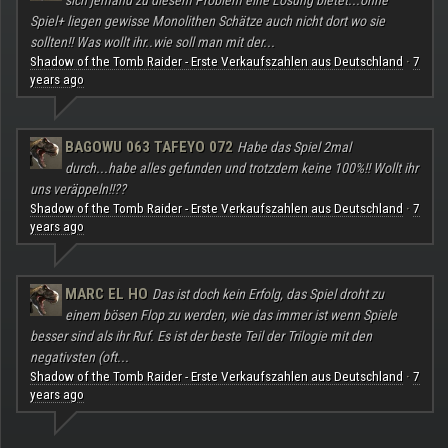
sich jemand zu diesem Problem eine Lösung bietet...ohne
Spiel+ liegen gewisse Monolithen Schätze auch nicht dort wo sie
sollten!! Was wollt ihr..wie soll man mit der...
Shadow of the Tomb Raider - Erste Verkaufszahlen aus Deutschland
7
·
years ago
BAGOWU 063 TAFEYO 072
Habe das Spiel 2mal
durch...habe alles gefunden und trotzdem keine 100%!! Wollt ihr
uns veräppeln!!??
Shadow of the Tomb Raider - Erste Verkaufszahlen aus Deutschland
7
·
years ago
MARC EL HO
Das ist doch kein Erfolg, das Spiel droht zu
einem bösen Flop zu werden, wie das immer ist wenn Spiele
besser sind als ihr Ruf. Es ist der beste Teil der Trilogie mit den
negativsten (oft...
Shadow of the Tomb Raider - Erste Verkaufszahlen aus Deutschland
7
·
years ago