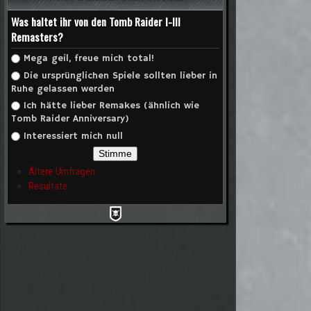
Was haltet ihr von den Tomb Raider I-III
MB RAIDER VIDEO "COMBAT TACTICS"
Remasters?
Auswahlmöglichkeiten
Mega geil, freue mich total!
Die ursprünglichen Spiele sollten lieber in
Ruhe gelassen werden
Ich hätte lieber Remakes (ähnlich wie
Tomb Raider Anniversary)
Interessiert mich null
Ältere Umfragen
Resultate