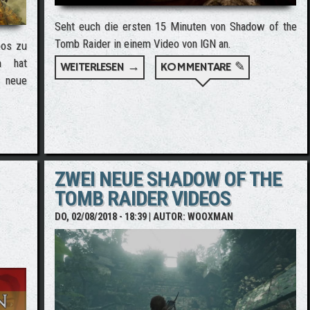
Seht euch die ersten 15 Minuten von Shadow of the
Tomb Raider in einem Video von IGN an.
eos zu
m hat
WEITERLESEN →
ÜBER VIDEO MIT DEN ERSTEN 15
KOMMENTARE ✎
r neue
 GAMEPLAY-VIDEOS, ZUSATZMODI UND SCREENSHOTS
ZWEI NEUE SHADOW OF THE
TOMB RAIDER VIDEOS
DO, 02/08/2018 - 18:39
| AUTOR:
WOOXMAN