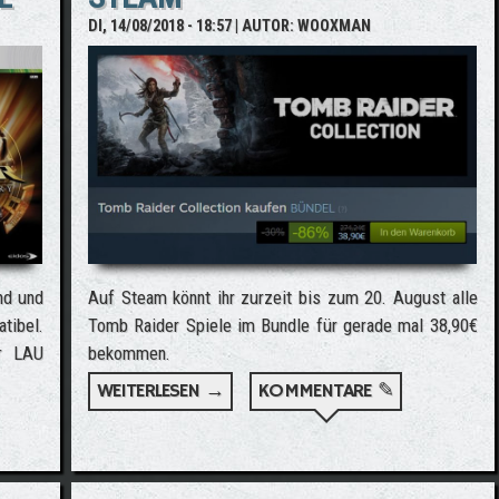
DI, 14/08/2018 - 18:57
| AUTOR:
WOOXMAN
nd und
Auf Steam könnt ihr zurzeit bis zum 20. August alle
ibel.
Tomb Raider Spiele im Bundle für gerade mal 38,90€
er LAU
bekommen.
WEITERLESEN →
ÜBER ALLE TOMB RAIDER SPIELE I
KOMMENTARE ✎
ND UND ANNIVERSARY AUF XBOX ONE ABWÄRTSKOMPATIBEL