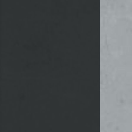
 - EIN TURNIER FÜR GRABRÄUBER UND ÜBERLEBENSEXPERTEN
 ERHÄLTLICH