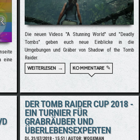
Die neuen Videos "A Stunning World" und "Deadly
Tombs" geben euch neue Einblicke in die
Umgebungen und Gräber von Shadow of the Tomb
nseite
Raider.
a eine
WEITERLESEN →
ÜBER ZWEI NEUE SHADOW OF THE
KOMMENTARE ✎
DER - PODCAST ÜBER LARAS EINFLUSS AUF DIE LGBTQ+ COMM
DER TOMB RAIDER CUP 2018 -
EIN TURNIER FÜR
VD
GRABRÄUBER UND
ÜBERLEBENSEXPERTEN
DI, 31/07/2018 - 15:51
| AUTOR:
WOOXMAN