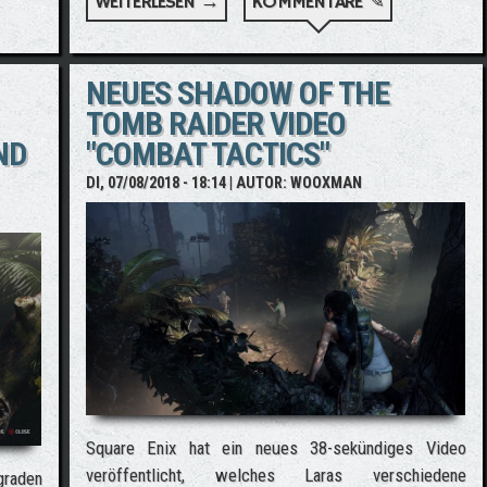
WEITERLESEN →
ÜBER SHADOW OF THE TOMB RAID
KOMMENTARE ✎
TAUCHEN
NEUES SHADOW OF THE
TOMB RAIDER VIDEO
ND
"COMBAT TACTICS"
DI, 07/08/2018 - 18:14
| AUTOR:
WOOXMAN
Square Enix hat ein neues 38-sekündiges Video
veröffentlicht, welches Laras verschiedene
graden