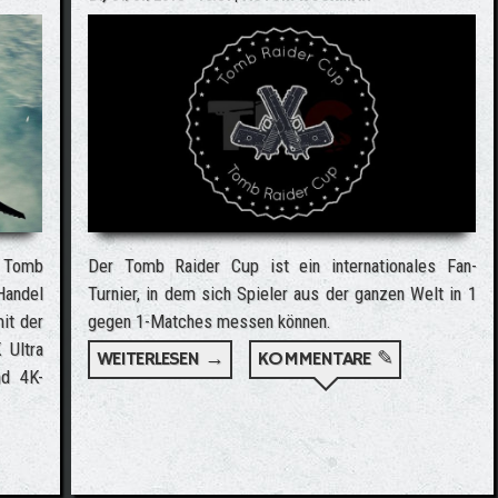
e Tomb
Der Tomb Raider Cup ist ein internationales Fan-
Handel
Turnier, in dem sich Spieler aus der ganzen Welt in 1
mit der
gegen 1-Matches messen können.
 Ultra
WEITERLESEN →
ÜBER DER TOMB RAIDER CUP 2018
KOMMENTARE ✎
nd 4K-
(2018) MIT ALICIA VIKANDER AB SOFORT AUF BLU-RAY & DVD